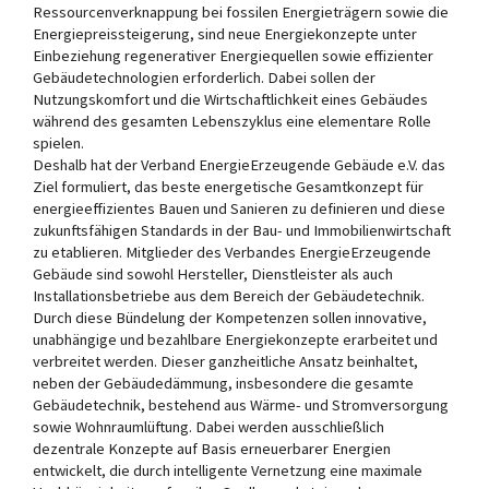
Ressourcenverknappung bei fossilen Energieträgern sowie die
Energiepreissteigerung, sind neue Energiekonzepte unter
Einbeziehung regenerativer Energiequellen sowie effizienter
Gebäudetechnologien erforderlich. Dabei sollen der
Nutzungskomfort und die Wirtschaftlichkeit eines Gebäudes
während des gesamten Lebenszyklus eine elementare Rolle
spielen.
Deshalb hat der Verband EnergieErzeugende Gebäude e.V. das
Ziel formuliert, das beste energetische Gesamtkonzept für
energieeffizientes Bauen und Sanieren zu definieren und diese
zukunftsfähigen Standards in der Bau- und Immobilienwirtschaft
zu etablieren. Mitglieder des Verbandes EnergieErzeugende
Gebäude sind sowohl Hersteller, Dienstleister als auch
Installationsbetriebe aus dem Bereich der Gebäudetechnik.
Durch diese Bündelung der Kompetenzen sollen innovative,
unabhängige und bezahlbare Energiekonzepte erarbeitet und
verbreitet werden. Dieser ganzheitliche Ansatz beinhaltet,
neben der Gebäudedämmung, insbesondere die gesamte
Gebäudetechnik, bestehend aus Wärme- und Stromversorgung
sowie Wohnraumlüftung. Dabei werden ausschließlich
dezentrale Konzepte auf Basis erneuerbarer Energien
entwickelt, die durch intelligente Vernetzung eine maximale