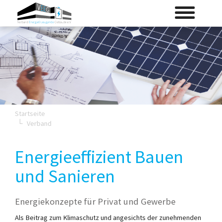
Skip
Toggle
to
navigation
main
content
Startseite
Verband
Energieeffizient Bauen
und Sanieren
Energiekonzepte für Privat und Gewerbe
Als Beitrag zum Klimaschutz und angesichts der zunehmenden