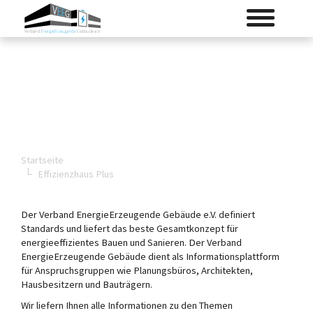
Skip
Toggle
to
navigation
main
content
Startseite
Effizienzhaus Plus
Der Verband EnergieErzeugende Gebäude e.V. definiert
Standards und liefert das beste Gesamtkonzept für
energieeffizientes Bauen und Sanieren. Der Verband
EnergieErzeugende Gebäude dient als Informationsplattform
für Anspruchsgruppen wie Planungsbüros, Architekten,
Hausbesitzern und Bauträgern.
Wir liefern Ihnen alle Informationen zu den Themen