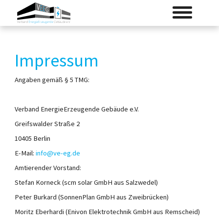
Skip
Toggle
to
navigation
main
content
Impressum
Angaben gemäß § 5 TMG:
Verband EnergieErzeugende Gebäude e.V.
Greifswalder Straße 2
10405 Berlin
E-Mail:
info@ve-eg.de
Amtierender Vorstand:
Stefan Korneck (scm solar GmbH aus Salzwedel)
Peter Burkard (SonnenPlan GmbH aus Zweibrücken)
Moritz Eberhardi (Enivon Elektrotechnik GmbH aus Remscheid)