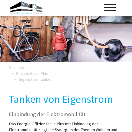
Skip
Toggle
to
navigation
main
content
Startseite
Effizienzhaus Plus
Eigenstrom tanken
Tanken von Eigenstrom
Einbindung der Elektromobilität
Das Energie-Effizienzhaus Plus mit Einbindung der
Elektromobilität zeigt die Synergien der Themen Wohnen und